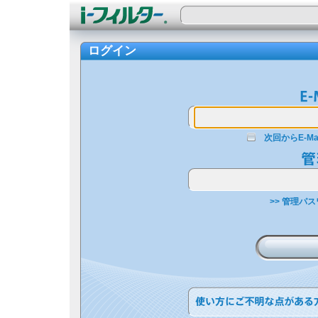
ログイン
次回からE-M
>> 管理パ